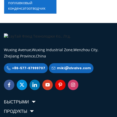
поплавковый
конденсатоотводчик
Wuxing Avenue,Wuxing Industrial Zone,Wenzhou City,
Zhejiang Province,China
+86-577-67999707
miki@xlvalve.com








БЫСТРЫМИ
ПРОДУКТЫ