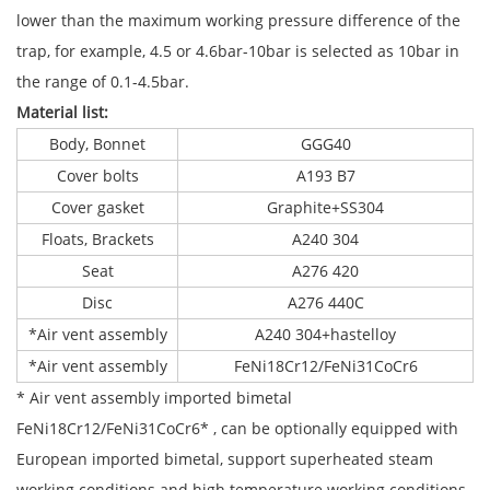
lower than the maximum working pressure difference of the
trap, for example, 4.5 or 4.6bar-10bar is selected as 10bar in
the range of 0.1-4.5bar.
Material list:
Body, Bonnet
GGG40
Cover bolts
A193 B7
Cover gasket
Graphite+SS304
Floats, Brackets
A240 304
Seat
A276 420
Disc
A276 440C
*Air vent assembly
A240 304+hastelloy
*Air vent assembly
FeNi18Cr12/FeNi31CoCr6
* Air vent assembly imported bimetal
FeNi18Cr12/FeNi31CoCr6* , can be optionally equipped with
European imported bimetal, support superheated steam
working conditions and high temperature working conditions.