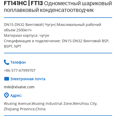
FT141HC | FT13 Одноместный шариковый
поплавковый конденсатоотводчик
DN15-DN32 Винтовой|Чугун|Максимальный рабочий
объем 2500кг/ч
Материал корпуса: чугун
Спецификация и подключение: DN15-DN32 Винтовой BSP,
BSPT, NPT

Телефон
+86-577-67999707

Электронная почта
miki@xlvalve.com

Адрес:
Wuxing Avenue,Wuxing Industrial Zone,Wenzhou City,
Zhejiang Province,China